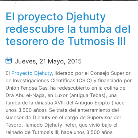
El proyecto Djehuty redescubre la tumba del
tesorero de Tutmosis III
El proyecto Djehuty
redescubre la tumba del
tesorero de Tutmosis III
Jueves, 21 Mayo, 2015
El
Proyecto Djehuty
, liderado por el Consejo Superior
de Investigaciones Científicas (CSIC) y financiado por
Unión Fenosa Gas, ha redescubierto en la colina de
Dra Abu el-Naga, en Luxor (antigua Tebas), una
tumba de la dinastía XVIII del Antiguo Egipto (hace
unos 3.500 años). Se trata del enterramiento del
sucesor de Djehuty en el cargo de Supervisor del
Tesoro, llamado Djehuty-nefer, que vivió bajo el
reinado de Tutmosis III, hace unos 3.500 años.