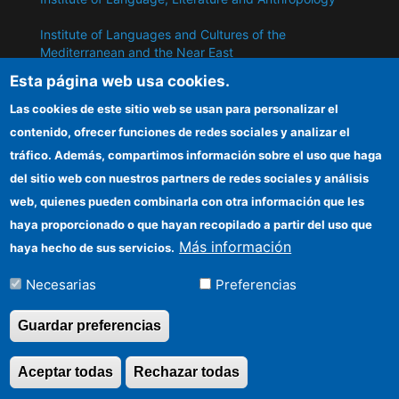
Institute of Languages ​​and Cultures of the
Mediterranean and the Near East
Esta página web usa cookies.
Institute of Philosophy
Las cookies de este sitio web se usan para personalizar el
Institute of Public Policies and Goods
contenido, ofrecer funciones de redes sociales y analizar el
tráfico. Además, compartimos información sobre el uso que haga
del sitio web con nuestros partners de redes sociales y análisis
ILC
web, quienes pueden combinarla con otra información que les
CSIC Electronic Office
haya proporcionado o que hayan recopilado a partir del uso que
Más información
haya hecho de sus servicios.
Information for providers
Necesarias
Preferencias
Funding entities
Guardar preferencias
©Copyright 2026 Todos los derechos
Aceptar todas
Rechazar todas
Revocar consentimi
reservados