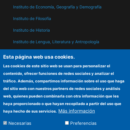
Instituto de Economía, Geografía y Demografía
Instituto de Filosofía
Instituto de Historia
Instituto de Lengua, Literatura y Antropología
Instituto de Lenguas y Culturas del Mediterráneo y
Esta página web usa cookies.
Oriente Próximo
Las cookies de este sitio web se usan para personalizar el
Instituto de Políticas y Bienes Públicos
contenido, ofrecer funciones de redes sociales y analizar el
tráfico. Además, compartimos información sobre el uso que haga
del sitio web con nuestros partners de redes sociales y análisis
ILC
web, quienes pueden combinarla con otra información que les
Sede electrónica CSIC
haya proporcionado o que hayan recopilado a partir del uso que
Más información
haya hecho de sus servicios.
Información para proveedores
Necesarias
Preferencias
Organismos financiadores