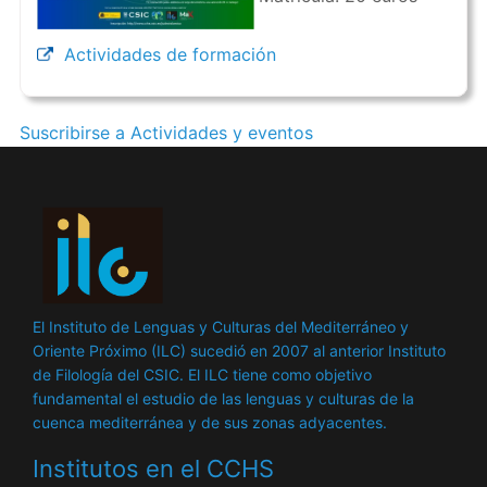
Actividades de formación
Suscribirse a Actividades y eventos
El Instituto de Lenguas y Culturas del Mediterráneo y
Oriente Próximo (ILC) sucedió en 2007 al anterior Instituto
de Filología del CSIC. El ILC tiene como objetivo
fundamental el estudio de las lenguas y culturas de la
cuenca mediterránea y de sus zonas adyacentes.
Institutos en el CCHS