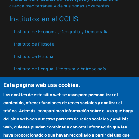
cuenca mediterránea y de sus zonas adyacentes.
Institutos en el CCHS
Instituto de Economía, Geografía y Demografía
Instituto de Filosofía
Instituto de Historia
Instituto de Lengua, Literatura y Antropología
Instituto de Lenguas y Culturas del Mediterráneo y
Esta página web usa cookies.
Oriente Próximo
Las cookies de este sitio web se usan para personalizar el
Instituto de Políticas y Bienes Públicos
contenido, ofrecer funciones de redes sociales y analizar el
tráfico. Además, compartimos información sobre el uso que haga
del sitio web con nuestros partners de redes sociales y análisis
ILC
web, quienes pueden combinarla con otra información que les
Sede electrónica CSIC
haya proporcionado o que hayan recopilado a partir del uso que