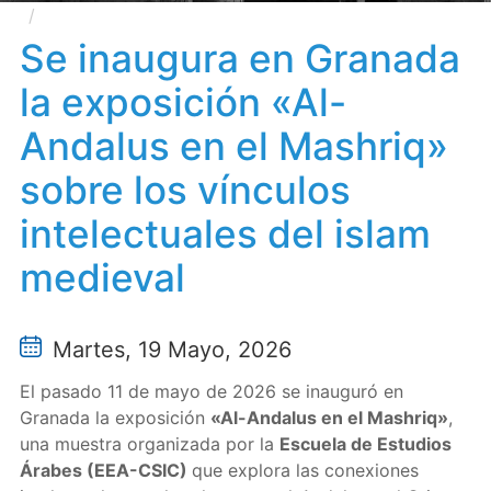
Se inaugura en Granada la exposición «Al-Andalus
en el Mashriq» sobre los vínculos intelectuales del
Se inaugura en Granada
islam medieval
la exposición «Al-
Andalus en el Mashriq»
sobre los vínculos
intelectuales del islam
medieval
Martes, 19 Mayo, 2026
El pasado 11 de mayo de 2026 se inauguró en
Granada la exposición
«Al-Andalus en el Mashriq»
,
una muestra organizada por la
Escuela de Estudios
Árabes (EEA-CSIC)
que explora las conexiones