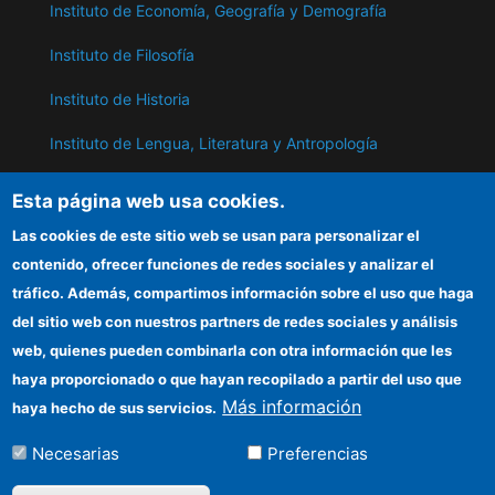
Instituto de Economía, Geografía y Demografía
Instituto de Filosofía
Instituto de Historia
Instituto de Lengua, Literatura y Antropología
Instituto de Lenguas y Culturas del Mediterráneo y
Esta página web usa cookies.
Oriente Próximo
Las cookies de este sitio web se usan para personalizar el
Instituto de Políticas y Bienes Públicos
contenido, ofrecer funciones de redes sociales y analizar el
tráfico. Además, compartimos información sobre el uso que haga
del sitio web con nuestros partners de redes sociales y análisis
ILC
web, quienes pueden combinarla con otra información que les
Sede electrónica CSIC
haya proporcionado o que hayan recopilado a partir del uso que
Más información
haya hecho de sus servicios.
Información para proveedores
Necesarias
Preferencias
Organismos financiadores