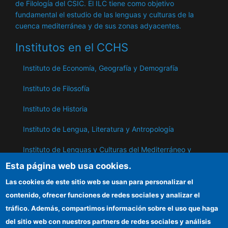
de Filología del CSIC. El ILC tiene como objetivo
fundamental el estudio de las lenguas y culturas de la
cuenca mediterránea y de sus zonas adyacentes.
Institutos en el CCHS
Instituto de Economía, Geografía y Demografía
Instituto de Filosofía
Instituto de Historia
Instituto de Lengua, Literatura y Antropología
Instituto de Lenguas y Culturas del Mediterráneo y
Oriente Próximo
Esta página web usa cookies.
Instituto de Políticas y Bienes Públicos
Las cookies de este sitio web se usan para personalizar el
contenido, ofrecer funciones de redes sociales y analizar el
tráfico. Además, compartimos información sobre el uso que haga
ILC
del sitio web con nuestros partners de redes sociales y análisis