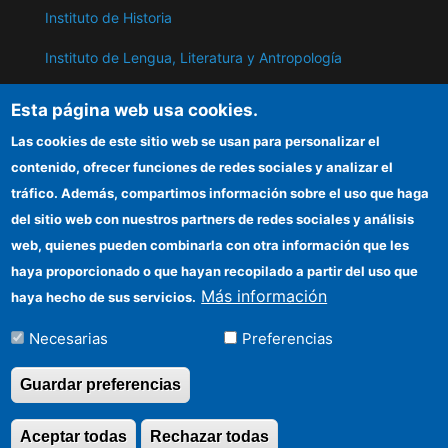
Instituto de Historia
Instituto de Lengua, Literatura y Antropología
Instituto de Lenguas y Culturas del Mediterráneo y
Esta página web usa cookies.
Oriente Próximo
Las cookies de este sitio web se usan para personalizar el
Instituto de Políticas y Bienes Públicos
contenido, ofrecer funciones de redes sociales y analizar el
tráfico. Además, compartimos información sobre el uso que haga
del sitio web con nuestros partners de redes sociales y análisis
ILC
web, quienes pueden combinarla con otra información que les
Sede electrónica CSIC
haya proporcionado o que hayan recopilado a partir del uso que
Más información
haya hecho de sus servicios.
Información para proveedores
Necesarias
Preferencias
Organismos financiadores
Guardar preferencias
©Copyright 2026 Todos los derechos
Aceptar todas
Rechazar todas
Revocar consentimi
reservados