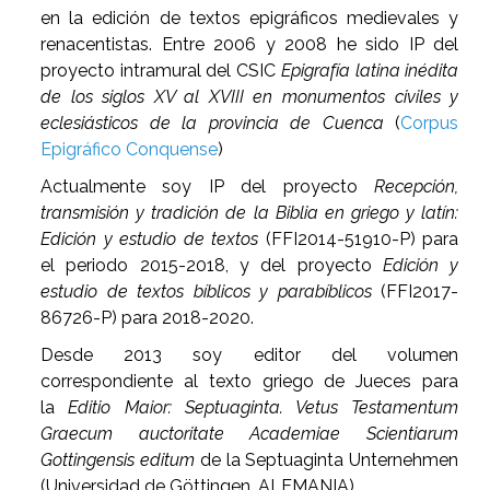
en la edición de textos epigráficos medievales y
renacentistas. Entre 2006 y 2008 he sido IP del
proyecto intramural del CSIC
Epigrafía latina inédita
de los siglos XV al XVIII en monumentos civiles y
eclesiásticos de la provincia de Cuenca
(
Corpus
Epigráfico Conquense
)
Actualmente soy IP del proyecto
Recepción,
transmisión y tradición de la Biblia en griego y latín:
Edición y estudio de textos
(FFI2014-51910-P) para
el periodo 2015-2018, y del proyecto
Edición y
estudio de textos bíblicos y parabíblicos
(FFI2017-
86726-P) para 2018-2020.
Desde 2013 soy editor del volumen
correspondiente al texto griego de Jueces para
la
Editio Maior: Septuaginta. Vetus Testamentum
Graecum auctoritate Academiae Scientiarum
Gottingensis editum
de la Septuaginta Unternehmen
(Universidad de Göttingen, ALEMANIA).