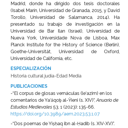
Madrid, donde ha dirigido dos tesis doctorales
(Isabel Marín, Universidad de Granada, 2015, y David
Torollo, Universidad de Salamanca, 2014). Ha
presentado su trabajo de investigación en la
Universidad de Bar Ilan (Israel), Universidad de
Nueva York, Universidade Nova de Lisboa, Max
Planck Institute for the History of Science (Berlín),
Goethe-Universität, Universidad de Oxford,
Universidad de California, etc.
ESPECIALIZACIÓN
Historia cultural judía-Edad Media
PUBLICACIONES
-“El corpus de glosas vernáculas (le‘azim) en los
comentarios de Ya‘ăqoḇ al-Ŷieni (s. XIV)”,
Anuario de
Estudios Medievales
53, 1 (2023): 135-66.
https://doi.org/10.3989/aem.2023.53.1.07
-“Dos poemas de Yiṣḥaq ibn al-Ḥadib (s. XIV-XV)”.