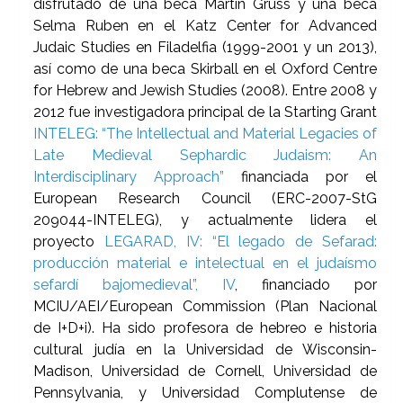
disfrutado de una beca Martin Gruss y una beca
Selma Ruben en el Katz Center for Advanced
Judaic Studies en Filadelfia (1999-2001 y un 2013),
así como de una beca Skirball en el Oxford Centre
for Hebrew and Jewish Studies (2008). Entre 2008 y
2012 fue investigadora principal de la Starting Grant
INTELEG: “The Intellectual and Material Legacies of
Late Medieval Sephardic Judaism: An
Interdisciplinary Approach”
financiada por el
European Research Council (ERC-2007-StG
209044-INTELEG), y actualmente lidera el
proyecto
LEGARAD, IV: “El legado de Sefarad:
producción material e intelectual en el judaísmo
sefardí bajomedieval”, IV
, financiado por
MCIU/AEI/European Commission (Plan Nacional
de I+D+i). Ha sido profesora de hebreo e historia
cultural judía en la Universidad de Wisconsin-
Madison, Universidad de Cornell, Universidad de
Pennsylvania, y Universidad Complutense de