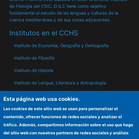
de Filología del CSIC. El ILC tiene como objetivo
fundamental el estudio de las lenguas y culturas de la
cuenca mediterránea y de sus zonas adyacentes.
Institutos en el CCHS
Instituto de Economía, Geografía y Demografía
Instituto de Filosofía
Instituto de Historia
Instituto de Lengua, Literatura y Antropología
Instituto de Lenguas y Culturas del Mediterráneo y
Esta página web usa cookies.
Oriente Próximo
Las cookies de este sitio web se usan para personalizar el
Instituto de Políticas y Bienes Públicos
contenido, ofrecer funciones de redes sociales y analizar el
tráfico. Además, compartimos información sobre el uso que haga
del sitio web con nuestros partners de redes sociales y análisis
ILC