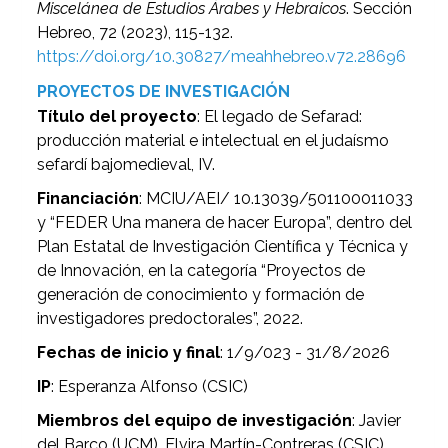
Miscelánea de Estudios Árabes y Hebraicos
. Sección
Hebreo, 72 (2023), 115-132.
https://doi.org/10.30827/meahhebreo.v72.28696
PROYECTOS DE INVESTIGACIÓN
Título del proyecto
: El legado de Sefarad:
producción material e intelectual en el judaísmo
sefardí bajomedieval, IV.
Financiación
: MCIU/AEI/ 10.13039/501100011033
y “FEDER Una manera de hacer Europa”, dentro del
Plan Estatal de Investigación Científica y Técnica y
de Innovación, en la categoría “Proyectos de
generación de conocimiento y formación de
investigadores predoctorales”, 2022.
Fechas de inicio y final
: 1/9/023 - 31/8/2026
IP
: Esperanza Alfonso (CSIC)
Miembros del equipo de investigación
: Javier
del Barco (UCM), Elvira Martín-Contreras (CSIC),