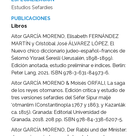
Estudios Sefardíes
PUBLICACIONES
Libros
Aitor GARCÍA MORENO, Elisabeth FERNÁNDEZ
MARTÍN y Cristóbal José ÁLVAREZ LÓPEZ, El
Nuevo chico diccionario judeo-español–francés de
Šelomó Yisrael Šereślí (Jerusalén, 1898-1899).
Edición anotada, estudio preliminar e índices. Berlin:
Peter Lang, 2021. ISBN 978-3-631-84973-6.
Aitor GARCÍA MORENO & Moisés ORFALI, La saga
de los reyes otomanos. Edición crítica y estudio de
tres versiones sefardíes del Séfer Sipur maljé
‘otmanlim (Constantinopla 1767 y 1863, y Kazanlâk
ca. 1815). Granada: Editorial Universidad de
Granada, 2018. 208 pp. ISBN 978-84-338-6207-5.
Aitor GARCÍA MORENO, Der Rabbi und der Minister: