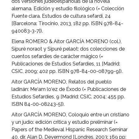
dos versiones judeoespañolas de la novela
alemana. Edición y estudio filológico (= Colección
Fuente clara. Estudios de cultura sefardí, 24
[Barcelona: Tirocinio, 2013, 182 pp. ISBN 978-84-
940083-3-7]).
Elena ROMERO & Aitor GARCÍA MORENO (col.),
Sipuré noraot y Sipuré pelaot: dos colecciones de
cuentos sefardíes de carácter mágico (=
Publicaciones de Estudios Sefardíes, 11 [Madrid:
CSIC, 2009; 402 pp. ISBN 978-84-00-08799-9]).
Aitor GARCÍA MORENO, Relatos del pueblo
ladinán: Me‘am lo‘ez de Éxodo (= Publicaciones de
Estudios Sefardíes, 9 [Madrid: CSIC, 2004; 455 pp.
ISBN 84-00-08243-5]).
Aitor GARCÍA MORENO, Coloquio entre un cristiano
y un judío: edición critica y estudio preliminar (=
Papers of the Medieval Hispanic Research Seminar
40, dir. Alan D. Deyermond [Londres, 2003; 169 pp;