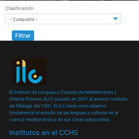
Clasificación
Filtrar
El Instituto de Lenguas y Culturas del Mediterráneo y
Oriente Próximo (ILC) sucedió en 2007 al anterior Instituto
de Filología del CSIC. El ILC tiene como objetivo
fundamental el estudio de las lenguas y culturas de la
cuenca mediterránea y de sus zonas adyacentes.
Institutos en el CCHS