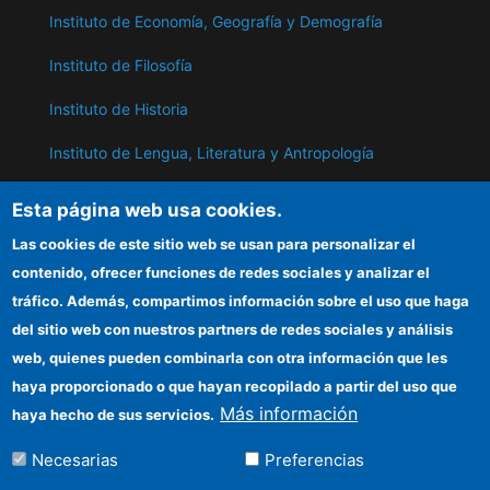
Instituto de Economía, Geografía y Demografía
Instituto de Filosofía
Instituto de Historia
Instituto de Lengua, Literatura y Antropología
Instituto de Lenguas y Culturas del Mediterráneo y
Esta página web usa cookies.
Oriente Próximo
Las cookies de este sitio web se usan para personalizar el
Instituto de Políticas y Bienes Públicos
contenido, ofrecer funciones de redes sociales y analizar el
tráfico. Además, compartimos información sobre el uso que haga
del sitio web con nuestros partners de redes sociales y análisis
ILC
web, quienes pueden combinarla con otra información que les
Sede electrónica CSIC
haya proporcionado o que hayan recopilado a partir del uso que
Más información
haya hecho de sus servicios.
Información para proveedores
Necesarias
Preferencias
Organismos financiadores