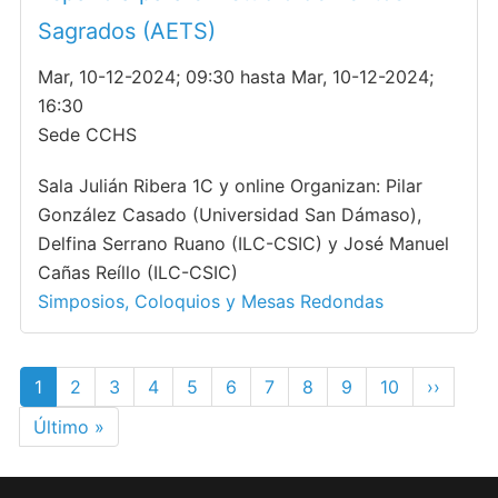
Sagrados (AETS)
Mar, 10-12-2024; 09:30 hasta Mar, 10-12-2024;
16:30
Sede CCHS
Sala Julián Ribera 1C y online Organizan: Pilar
González Casado (Universidad San Dámaso),
Delfina Serrano Ruano (ILC-CSIC) y José Manuel
Cañas Reíllo (ILC-CSIC)
Simposios, Coloquios y Mesas Redondas
Paginación
Página
1
Page
2
Page
3
Page
4
Page
5
Page
6
Page
7
Page
8
Page
9
Page
10
Siguient
››
actual
página
Última
Último »
página