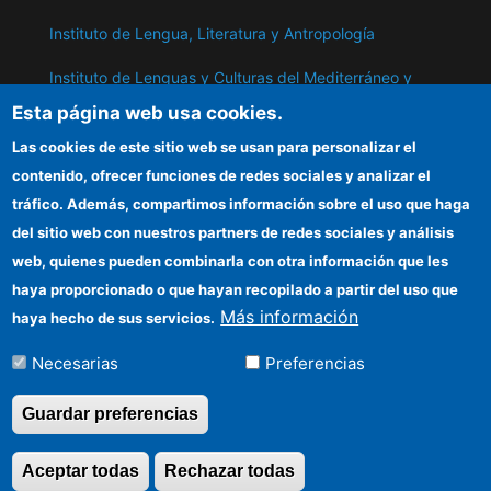
Instituto de Lengua, Literatura y Antropología
Instituto de Lenguas y Culturas del Mediterráneo y
Oriente Próximo
Esta página web usa cookies.
Instituto de Políticas y Bienes Públicos
Las cookies de este sitio web se usan para personalizar el
contenido, ofrecer funciones de redes sociales y analizar el
tráfico. Además, compartimos información sobre el uso que haga
ILC
del sitio web con nuestros partners de redes sociales y análisis
web, quienes pueden combinarla con otra información que les
Sede electrónica CSIC
haya proporcionado o que hayan recopilado a partir del uso que
Información para proveedores
Más información
haya hecho de sus servicios.
Organismos financiadores
Necesarias
Preferencias
Guardar preferencias
©Copyright 2026 Todos los derechos
Aceptar todas
Rechazar todas
Revocar consentimi
reservados