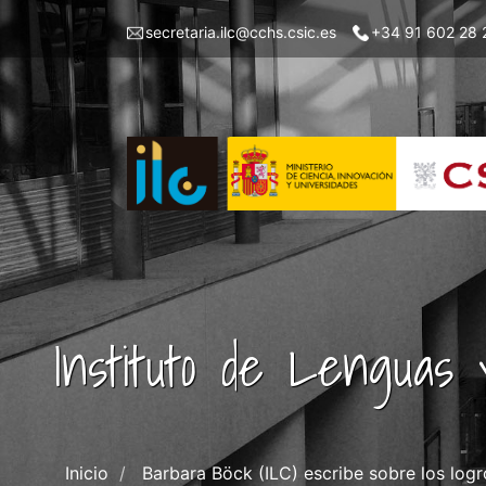
Pasar
Menu
secretaria.ilc@cchs.csic.es
+34 91 602 28 
al
top
contenido
left
principal
ILC
Instituto de Lenguas 
Inicio
Barbara Böck (ILC) escribe sobre los log