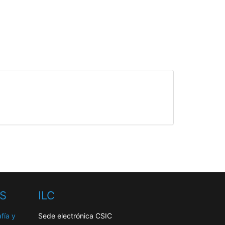
HS
ILC
fía y
Sede electrónica CSIC