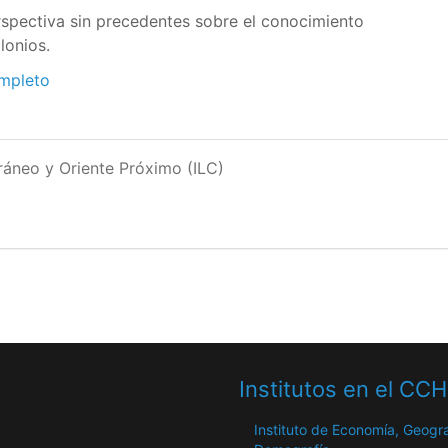
spectiva sin precedentes sobre el conocimiento
lonios.
ompleto
rráneo y Oriente Próximo (ILC)
Institutos en el CC
Instituto de Economía, Geogra