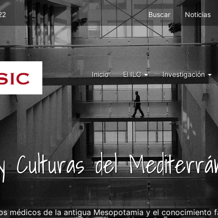
Menu
22
Buscar
Noticias
top
right
ILC
Menu
Inicio
El ILC
Investigación
ILC
y Culturas del Mediterr
ros médicos de la antigua Mesopotamia y el conocimiento fa