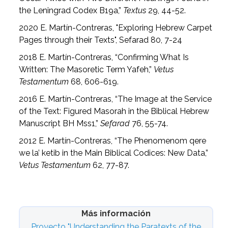
the Leningrad Codex B19a,”
Textus
29, 44-52.
2020 E. Martín-Contreras, "Exploring Hebrew Carpet
Pages through their Texts", Sefarad 80, 7-24
2018 E. Martín-Contreras, “Confirming What Is
Written: The Masoretic Term Yafeh,”
Vetus
Testamentum
68, 606-619.
2016 E. Martín-Contreras, “The Image at the Service
of the Text: Figured Masorah in the Biblical Hebrew
Manuscript BH Mss1,”
Sefarad
76, 55-74.
2012 E. Martín-Contreras, “The Phenomenom qere
we la’ ketib in the Main Biblical Codices: New Data,”
Vetus Testamentum
62, 77-87.
Más información
Proyecto "Understanding the Paratexts of the