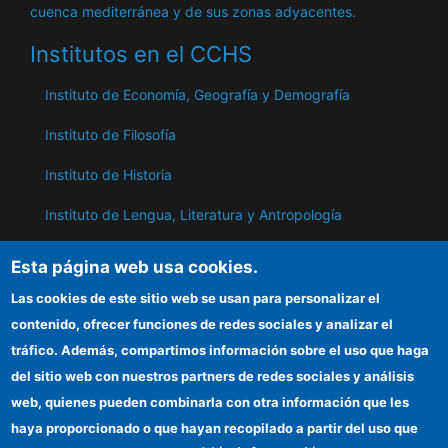
cuenca mediterránea y de sus zonas adyacentes.
Institutos en el CCHS
Instituto de Economía, Geografía y Demografía
Instituto de Filosofía
Instituto de Historia
Instituto de Lengua, Literatura y Antropología
Instituto de Lenguas y Culturas del Mediterráneo y
Esta página web usa cookies.
Oriente Próximo
Las cookies de este sitio web se usan para personalizar el
Instituto de Políticas y Bienes Públicos
contenido, ofrecer funciones de redes sociales y analizar el
tráfico. Además, compartimos información sobre el uso que haga
del sitio web con nuestros partners de redes sociales y análisis
ILC
web, quienes pueden combinarla con otra información que les
Sede electrónica CSIC
haya proporcionado o que hayan recopilado a partir del uso que