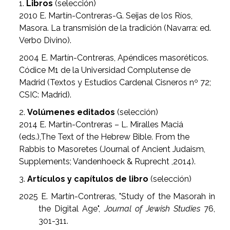
1.
Libros
(selección)
2010 E. Martín-Contreras-G. Seijas de los Ríos,
Masora. La transmisión de la tradición (Navarra: ed.
Verbo Divino).
2004 E. Martín-Contreras, Apéndices masoréticos.
Códice M1 de la Universidad Complutense de
Madrid (Textos y Estudios Cardenal Cisneros nº 72;
CSIC: Madrid).
2.
Volúmenes editados
(selección)
2014 E. Martín-Contreras – L. Miralles Maciá
(eds.),The Text of the Hebrew Bible. From the
Rabbis to Masoretes (Journal of Ancient Judaism,
Supplements; Vandenhoeck & Ruprecht ,2014).
3.
Artículos y capítulos de libro
(selección)
2025 E. Martín-Contreras, "Study of the Masorah in
the Digital Age",
Journal of Jewish Studies
76,
301-311.