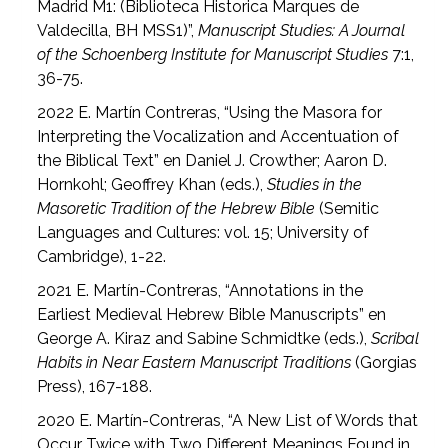
Madrid M1: (Biblioteca Historica Marques de
Valdecilla, BH MSS1)”,
Manuscript Studies: A Journal
of the Schoenberg Institute for Manuscript Studies
7:1,
36-75.
2022 E. Martín Contreras, “Using the Masora for
Interpreting the Vocalization and Accentuation of
the Biblical Text” en Daniel J. Crowther; Aaron D.
Hornkohl; Geoffrey Khan (eds.),
Studies in the
Masoretic Tradition of the Hebrew Bible
(Semitic
Languages and Cultures: vol. 15; University of
Cambridge), 1-22.
2021 E. Martín-Contreras, “Annotations in the
Earliest Medieval Hebrew Bible Manuscripts” en
George A. Kiraz and Sabine Schmidtke (eds.),
Scribal
Habits in Near Eastern Manuscript Traditions
(Gorgias
Press), 167-188.
2020 E. Martín-Contreras, “A New List of Words that
Occur Twice with Two Different Meanings Found in