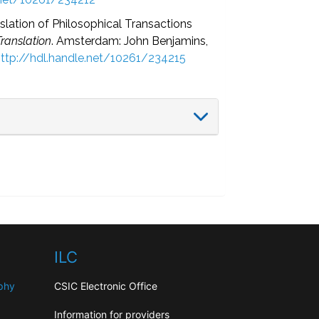
nslation of Philosophical Transactions
ranslation
. Amsterdam: John Benjamins,
http://hdl.handle.net/10261/234215
ILC
aphy
CSIC Electronic Office
Information for providers