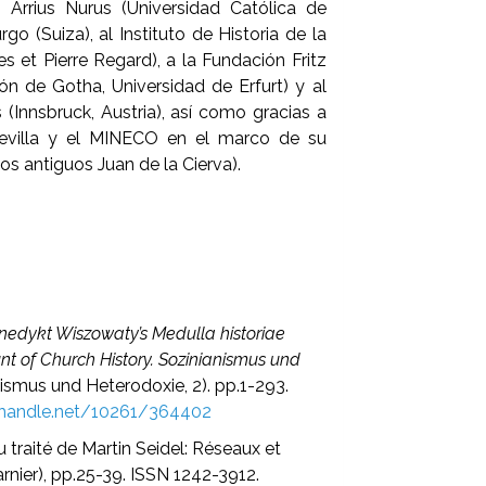
Arrius Nurus (Universidad Católica de
go (Suiza), al Instituto de Historia de la
 et Pierre Regard), a la Fundación Fritz
n de Gotha, Universidad de Erfurt) y al
(Innsbruck, Austria), así como gracias a
Sevilla y el MINECO en el marco de su
s antiguos Juan de la Cierva).
nedykt Wiszowaty’s Medulla historiae
ount of Church History. Sozinianismus und
anismus und Heterodoxie, 2). pp.1-293.
l.handle.net/10261/364402
du traité de Martin Seidel: Réseaux et
arnier), pp.25-39. ISSN 1242-3912.