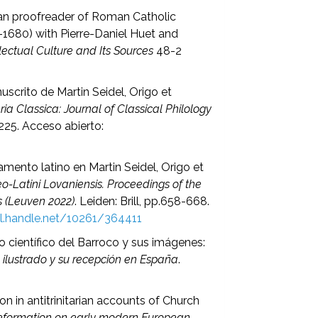
tarian proofreader of Roman Catholic
-1680) with Pierre-Daniel Huet and
llectual Culture and Its Sources
48-2
nuscrito de Martin Seidel, Origo et
ia Classica: Journal of Classical Philology
225. Acceso abierto:
tamento latino en Martin Seidel, Origo et
-Latini Lovaniensis. Proceedings of the
s (Leuven 2022)
. Leiden: Brill, pp.658-668.
dl.handle.net/10261/364411
bro científico del Barroco y sus imágenes:
bro ilustrado y su recepción en España
.
on in antitrinitarian accounts of Church
Reformation on early modern European