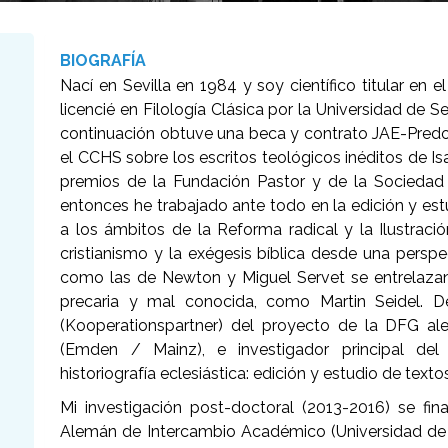
BIOGRAFÍA
Nací en Sevilla en 1984 y soy científico titular en
licencié en Filología Clásica por la Universidad de S
continuación obtuve una beca y contrato JAE-Predoc
el CCHS sobre los escritos teológicos inéditos de Is
premios de la Fundación Pastor y de la Sociedad
entonces he trabajado ante todo en la edición y est
a los ámbitos de la Reforma radical y la Ilustraci
cristianismo y la exégesis bíblica desde una persp
como las de Newton y Miguel Servet se entrelazan 
precaria y mal conocida, como Martin Seidel. 
(Kooperationspartner) del proyecto de la DFG ale
(Emden / Mainz), e investigador principal del
historiografía eclesiástica: edición y estudio de tex
Mi investigación post-doctoral (2013-2016) se fin
Alemán de Intercambio Académico (Universidad de Ro