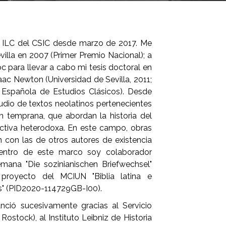
 el ILC del CSIC desde marzo de 2017. Me
evilla en 2007 (Primer Premio Nacional); a
 para llevar a cabo mi tesis doctoral en
aac Newton (Universidad de Sevilla, 2011;
 Española de Estudios Clásicos). Desde
udio de textos neolatinos pertenecientes
ón temprana, que abordan la historia del
ectiva heterodoxa. En este campo, obras
con las de otros autores de existencia
Dentro de este marco soy colaborador
mana "Die sozinianischen Briefwechsel"
 proyecto del MCIUN "Biblia latina e
tos" (PID2020-114729GB-I00).
anció sucesivamente gracias al Servicio
stock), al Instituto Leibniz de Historia