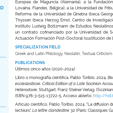
Europea de Maguncia (Alemania), a la Fundación 
ND
Lovaina, Flandes, Bélgica), a la Universidad de Fribur
Reforma de la Universidad de Ginebra (beca Georges
Thyssen (beca Herzog Ernst, Centro de Investigació
Instituto Ludwig Boltzmann de Estudios Neolatinos 
un contrato cofinanciado por la Universidad de 
Actuación Formación Post-Doctoral (sustitución de lo
SPECIALIZATION FIELD
Greek and Latin Philology, Neolatin, Textual Criticism
PUBLICATIONS
Últimos cinco años (2020-2024)
Libro o monografía científica. Pablo Toribio. 2024.
Be
ecclesiasticae. Critical Edition of a Late Socinian Acc
Heterodoxie
. Stuttgart: Franz Steiner Verlag. (Sozini
ISBN 978-3-515-13722-5. Acceso abierto:
http://hd
Artículo científico. Pablo Toribio. 2024. "La diffusion 
lecteurs".
La lettre clandestine
32 (Paris: Classiques G