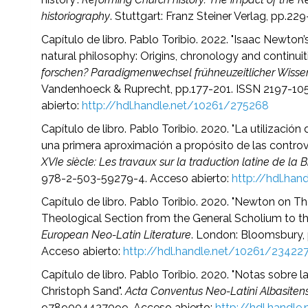
historiography
. Stuttgart: Franz Steiner Verlag, pp.
Capítulo de libro. Pablo Toribio. 2022. "Isaac Newton’s 
natural philosophy: Origins, chronology and continuiti
forschen? Paradigmenwechsel frühneuzeitlicher Wisse
Vandenhoeck & Ruprecht, pp.177-201. ISSN 2197-1
abierto:
http://hdl.handle.net/10261/275268
Capítulo de libro. Pablo Toribio. 2020. "La utilizació
una primera aproximación a propósito de las controve
XVIe siècle: Les travaux sur la traduction latine de la B
978-2-503-59279-4. Acceso abierto:
http://hdl.ha
Capítulo de libro. Pablo Toribio. 2020. "Newton on 
Theological Section from the General Scholium to th
European Neo-Latin Literature
. London: Bloomsbury,
Acceso abierto:
http://hdl.handle.net/10261/23422
Capítulo de libro. Pablo Toribio. 2020. "Notas sobre
Christoph Sand".
Acta Conventus Neo-Latini Albasitens
9789004427099. Acceso abierto:
http://hdl.handle