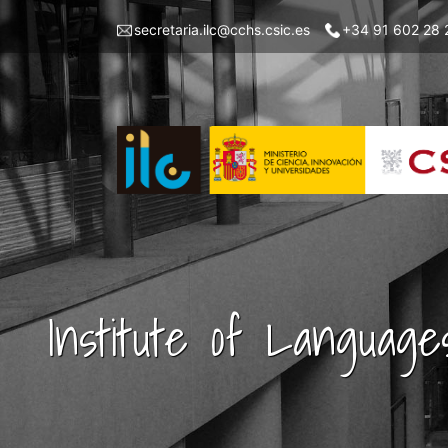
Skip
Menu
secretaria.ilc@cchs.csic.es
+34 91 602 28 
to
top
main
left
content
ILC
Institute of Language