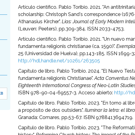
Artículo científico. Pablo Toribio. 2021. "An antitrini
scholarship: Christoph Sand's correspondence (1676
Athanasius Kircher".
Lias: Journal of Early Modern Inte
(Leuven: Peeters), pp.309-384. ISSN 2033-4753.
Artículo científico. Pablo Toribio. 2021. "Un nuevo ma
fundamenta religionis christianae (ca. 1590)".
Exemplar
25 (Universidad de Huelva), pp.143-185. ISSN 1699-3
http://hdl.handle.net/10261/263505
Capítulo de libro. Pablo Toribio. 2024. "El Nuevo Tes
fundamenta religionis Christianae".
Acta Conventus Neo
Eighteenth International Congress of Neo-Latin Studie
ISBN 978-90-04-69557-3. Acceso abierto:
http://h
KB
Capítulo de libro. Pablo Toribio. 2023. "En torno al li
a propósito de dos outsiders".
Iluminar la letra: el li
Granada: Comares, pp.53-67. ISBN 9788413694719.
Capítulo de libro. Pablo Toribio. 2023. "The Reformati
history".
Reforming Church history: The impact of the 