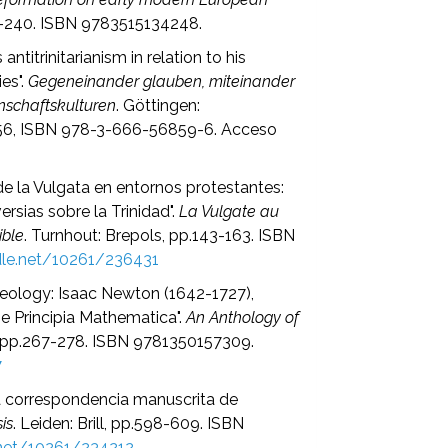
229-240. ISBN 9783515134248.
antitrinitarianism in relation to his
es".
Gegeneinander glauben, miteinander
nschaftskulturen
. Göttingen:
056, ISBN 978-3-666-56859-6. Acceso
n de la Vulgata en entornos protestantes:
rsias sobre la Trinidad".
La Vulgate au
ible
. Turnhout: Brepols, pp.143-163. ISBN
ndle.net/10261/236431
Theology: Isaac Newton (1642-1727),
e Principia Mathematica".
An Anthology of
 pp.267-278. ISBN 9781350157309.
7
 la correspondencia manuscrita de
is
. Leiden: Brill, pp.598-609. ISBN
.net/10261/234212