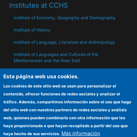
Institutes at CCHS
Institute of Economy, Geography and Demography
Institute of History
Institute of Language, Literature and Anthropology
Institute of Languages ​​and Cultures of the
Mediterranean and the Near East
Institute of Philosophy
Esta página web usa cookies.
Institute of Public Policies and Goods
Las cookies de este sitio web se usan para personalizar el
contenido, ofrecer funciones de redes sociales y analizar el
tráfico. Además, compartimos información sobre el uso que haga
ILC
del sitio web con nuestros partners de redes sociales y análisis
web, quienes pueden combinarla con otra información que les
CSIC Electronic Office
haya proporcionado o que hayan recopilado a partir del uso que
Information for providers
Más información
haya hecho de sus servicios.