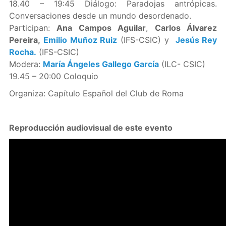
18.40 – 19:45 Diálogo: Paradojas antrópicas.
Conversaciones desde un mundo desordenado.
Participan:
Ana Campos Aguilar
,
Carlos Álvarez
Pereira,
Emilio Muñoz Ruiz
(IFS-CSIC) y
Jesús Rey
Rocha.
(IFS-CSIC)
Modera:
María Ángeles Gallego García
(ILC- CSIC)
19.45 – 20:00 Coloquio
Organiza: Capítulo Español del Club de Roma
Reproducción audiovisual de este evento