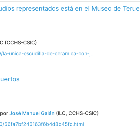
judíos representados está en el Museo de Terue
 ILC (CCHS-CSIC)
9/la-unica-escudilla-de-ceramica-con-j…
muertos'
o por
José Manuel Galán
(ILC, CCHS-CSIC)
30/56fa7bf246163f6b4d8b45fc.html