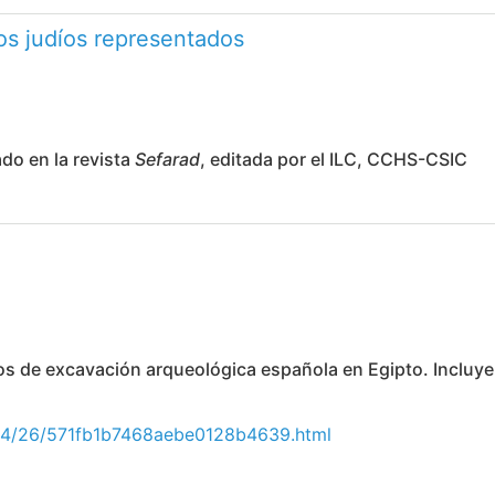
os judíos representados
do en la revista
Sefarad
, editada por el ILC, CCHS-CSIC
jos de excavación arqueológica española en Egipto. Incluy
04/26/571fb1b7468aebe0128b4639.html