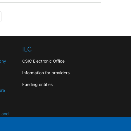
ILC
aphy
CSIC Electronic Office
Information for providers
Funding entities
ure
n and