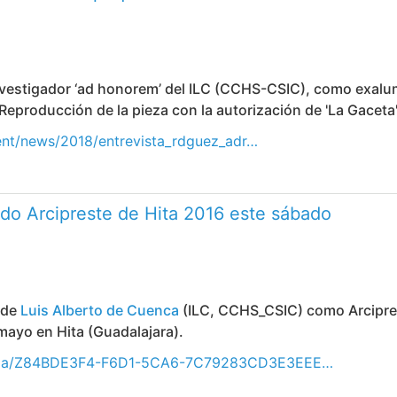
nvestigador ‘ad honorem’ del ILC (CCHS-CSIC), como exalum
 Reproducción de la pieza con la autorización de 'La Gaceta'
ontent/news/2018/entrevista_rdguez_adr…
do Arcipreste de Hita 2016 este sábado
 de
Luis Alberto de Cuenca
(ILC, CCHS_CSIC) como Arcipres
mayo en Hita (Guadalajara).
noticia/Z84BDE3F4-F6D1-5CA6-7C79283CD3E3EEE…