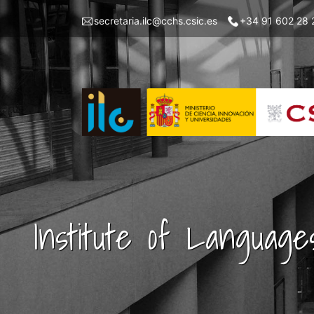
Skip
Menu
secretaria.ilc@cchs.csic.es
+34 91 602 28 
to
top
main
left
content
ILC
Institute of Language