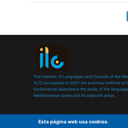
Pagination
The Institute of Languages ​​and Cultures of the M
(ILC) succeeded in 2007 the previous Institute of P
fundamental objective is the study of the languages
Mediterranean basin and its adjacent areas.
Esta página web usa cookies.