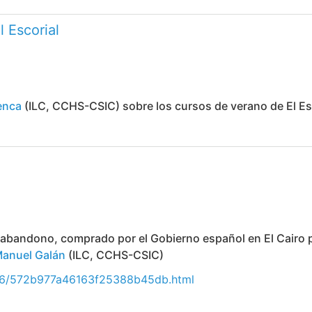
l Escorial
enca
(ILC, CCHS-CSIC) sobre los cursos de verano de El Esc
e abandono, comprado por el Gobierno español en El Cairo p
Manuel Galán
(ILC, CCHS-CSIC)
/06/572b977a46163f25388b45db.html