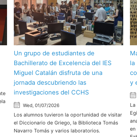
Un grupo de estudiantes de
Ma
Bachillerato de Excelencia del IES
la
Miguel Catalán disfruta de una
co
jornada descubriendo las
y 
investigaciones del CCHS
nte
ela
La
Wed, 01/07/2026
Eg
Los alumnos tuvieron la oportunidad de visitar
an
el Diccionario de Griego, la Biblioteca Tomás
en
Navarro Tomás y varios laboratorios.
Fa