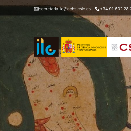
Skip
Menu
secretaria.ilc@cchs.csic.es
+34 91 602 28 
to
top
main
left
content
ILC