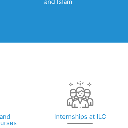
and Islam
 and
Internships at ILC
ourses