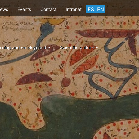
ES
EN
ews
Events
Contact
Intranet
aining and employment
Scientific culture