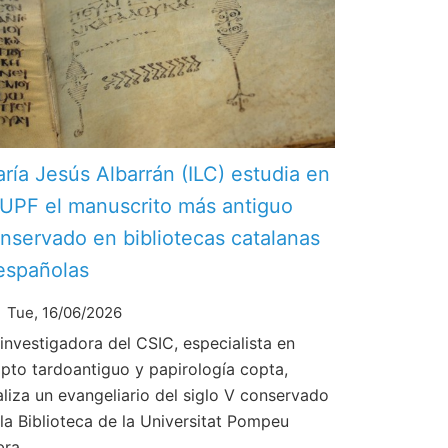
ría Jesús Albarrán (ILC) estudia en
 UPF el manuscrito más antiguo
nservado en bibliotecas catalanas
españolas
Tue, 16/06/2026
 investigadora del CSIC, especialista en
ipto tardoantiguo y papirología copta,
aliza un evangeliario del siglo V conservado
 la Biblioteca de la Universitat Pompeu
bra.